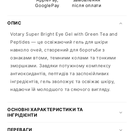
with
with
GooglePay
після оплати
Green
Green
Tea
Tea
ОПИС
and
and
Peptides
Peptides
Votary Super Bright Eye Gel with Green Tea and
Peptides — це освіжаючий гель для шкіри
навколо очей, створений для боротьби з
ознаками втоми, темними колами та тонкими
зморшками. Завдяки потужному комплексу
антиоксидантів, пептидів та заспокійливих
інгредієнтів, гель зволожує та освіжає шкіру,
надаючи їй молодшого та сяючого вигляду.
ОСНОВНІ ХАРАКТЕРИСТИКИ ТА
ІНГРІДІЄНТИ
ПЕРЕВАГИ