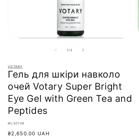
з
1
/
3
VOTARY
Гель для шкіри навколо
очей Votary Super Bright
Eye Gel with Green Tea and
Peptides
SKU:
MLS0748
Звичайна
₴2,650.00 UAH