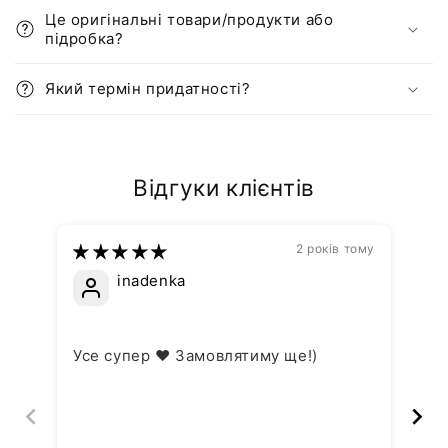
Це оригінальні товари/продукти або
підробка?
Який термін придатності?
Відгуки клієнтів
2 років тому
inadenka
Усе супер ❤️ Замовлятиму ще!)
Ус