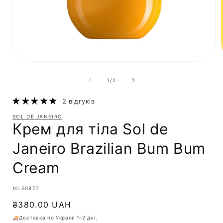
з
1
/
2
2 відгуків
SOL DE JANEIRO
Крем для тіла Sol de
Janeiro Brazilian Bum Bum
Cream
SKU:
MLS0877
Звичайна
₴380.00 UAH
ціна
🚚Доставка по Україні 1–2 дні.