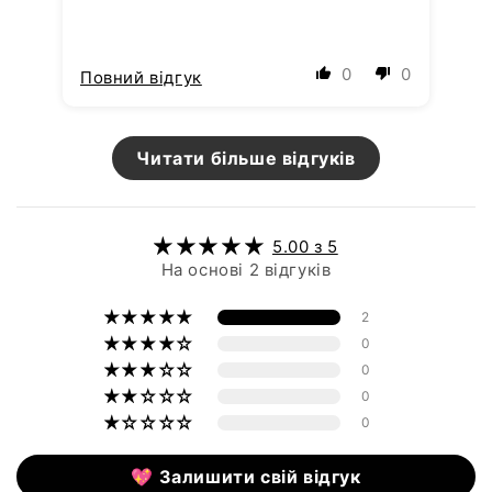
0
0
Повний відгук
По
Читати більше відгуків
5.00 з 5
На основі 2 відгуків
2
0
0
0
0
💖 Залишити свій відгук