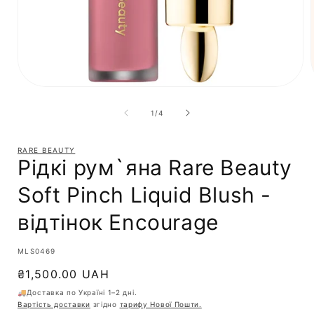
з
1
/
4
RARE BEAUTY
Рідкі рум`яна Rare Beauty
Soft Pinch Liquid Blush -
відтінок Encourage
SKU:
MLS0469
Звичайна
₴1,500.00 UAH
ціна
🚚Доставка по Україні 1–2 дні.
Вартість доставки
згідно
тарифу Нової Пошти.