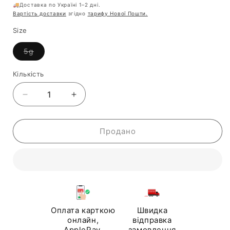
ціна
🚚Доставка по Україні 1–2 дні.
Вартість доставки
згідно
тарифу Нової Пошти.
Size
Варіант
5g
розпроданий
або
відсутній
Кількість
Кількість
Зменшити
Збільшити
кількість
кількість
для
для
Туш
Туш
Продано
для
для
вій
вій
Hourglass
Hourglass
Unlocked
Unlocked
Instant
Instant
Extensions
Extensions
Lengthening
Lengthening
Оплата карткою
Швидка
Mascara
Mascara
онлайн,
відправка
ApplePay,
замовлення