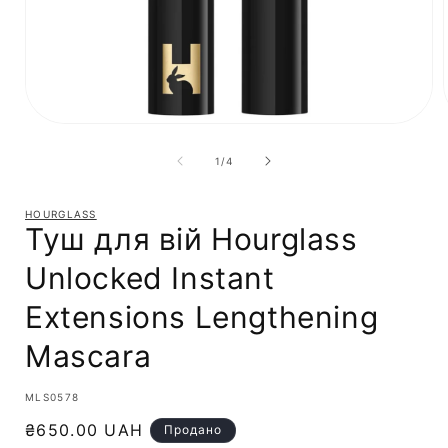
з
1
/
4
HOURGLASS
Туш для вій Hourglass
Unlocked Instant
Extensions Lengthening
Mascara
SKU:
MLS0578
Звичайна
₴650.00 UAH
Продано